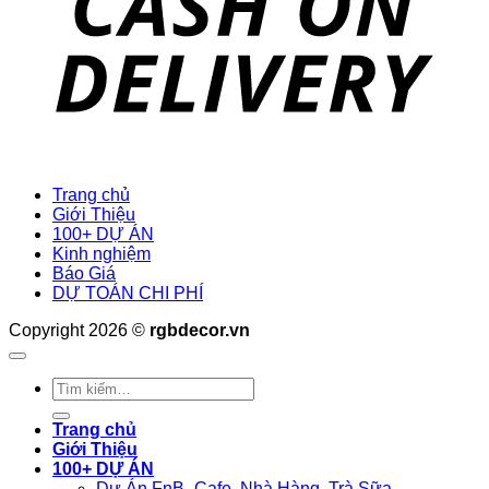
Trang chủ
Giới Thiệu
100+ DỰ ÁN
Kinh nghiệm
Báo Giá
DỰ TOÁN CHI PHÍ
Copyright 2026 ©
rgbdecor.vn
Tìm
kiếm:
Trang chủ
Giới Thiệu
100+ DỰ ÁN
Dự Án FnB- Cafe, Nhà Hàng, Trà Sữa..