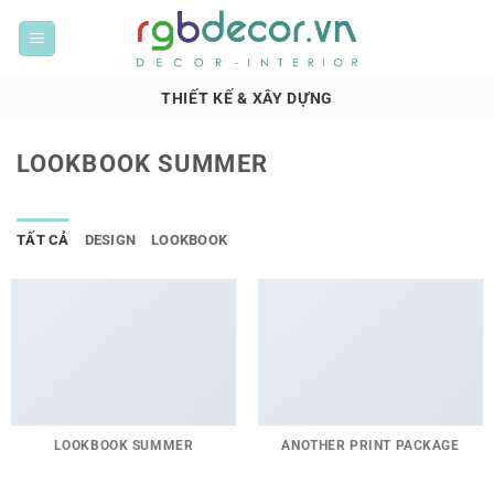
Bỏ
qua
nội
dung
THIẾT KẾ & XÂY DỰNG
LOOKBOOK SUMMER
TẤT CẢ
DESIGN
LOOKBOOK
LOOKBOOK SUMMER
ANOTHER PRINT PACKAGE