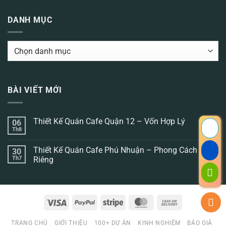
DANH MỤC
DANH
MỤC
BÀI VIẾT MỚI
Thiết Kế Quán Cafe Quận 12 – Vốn Hợp Lý
06
Th8
Không
có
bình
Thiết Kế Quán Cafe Phú Nhuận – Phong Cách
30
luận
ở
Th7
Riêng
Thiết
Không
Kế
có
Quán
bình
Cafe
luận
Quận
ở
12
Visa
PayPal
Stripe
MasterCard
Cash
Thiết
–
Kế
Vốn
On
Quán
Hợp
Cafe
TRANG CHỦ
GIỚI THIỆU
100+ DỰ ÁN
KINH NGHIỆM
BÁO GIÁ
Lý
Delivery