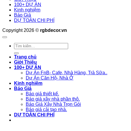
100+ DỰ ÁN
Kinh nghiệm
Báo Giá
DỰ TOÁN CHI PHÍ
Copyright 2026 ©
rgbdecor.vn
Tìm
kiếm:
Trang chủ
Giới Thiệu
100+ DỰ ÁN
Dự Án FnB- Cafe, Nhà Hàng, Trà Sữa..
Dự Án Căn Hộ- Nhà Ở
Kinh nghiệm
Báo Giá
Báo giá thiết kế.
Báo giá xây nhà phần thô.
Báo Giá Xây Nhà Trọn Gói
Báo giá cải tạo nhà.
DỰ TOÁN CHI PHÍ
Liên hệ