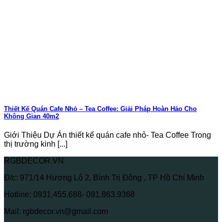
Thiết Kế Quán Cafe Nhỏ – Tea Coffee: Giải Pháp Hoàn Hảo Cho
Không Gian 40m2
Giới Thiệu Dự Án thiết kế quán cafe nhỏ- Tea Coffee Trong
thị trường kinh [...]
RGBDECOR.VN
Đ/c: 971/14 Hương Lộ 2, Bình Trị Đông , TP Hồ Chí Minh
Hotline: 0931.455.688- 091.863.9368
Mail: rgbdecor.vn@gmail.com