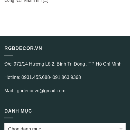
Đồng Nai. Nhâm nhi [...]
RGBDECOR.VN
Đ/c: 971/14 Hương Lộ 2, Bình Trị Đông , TP Hồ Chí Minh
Hotline: 0931.455.688- 091.863.9368
Mail: rgbdecor.vn@gmail.com
DANH MỤC
DANH