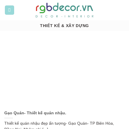
Bỏ
qua
nội
dung
THIẾT KẾ & XÂY DỰNG
Gạo Quán- Thiết kế quán nhậu.
Thiết kế quán nhậu đẹp ấn tượng- Gạo Quán- TP Biên Hòa,