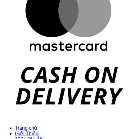
D
Trang chủ
Giới Thiệu