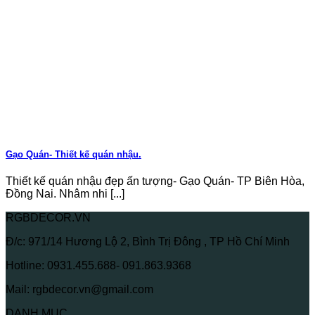
Gạo Quán- Thiết kế quán nhậu.
Thiết kế quán nhậu đẹp ấn tượng- Gạo Quán- TP Biên Hòa,
Đồng Nai. Nhâm nhi [...]
RGBDECOR.VN
Đ/c: 971/14 Hương Lộ 2, Bình Trị Đông , TP Hồ Chí Minh
Hotline: 0931.455.688- 091.863.9368
Mail: rgbdecor.vn@gmail.com
DANH MỤC