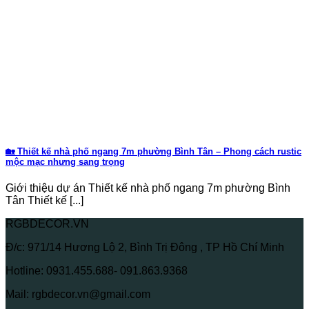
🏡 Thiết kế nhà phố ngang 7m phường Bình Tân – Phong cách rustic
mộc mạc nhưng sang trọng
Giới thiệu dự án Thiết kế nhà phố ngang 7m phường Bình
Tân Thiết kế [...]
RGBDECOR.VN
Đ/c: 971/14 Hương Lộ 2, Bình Trị Đông , TP Hồ Chí Minh
Hotline: 0931.455.688- 091.863.9368
Mail: rgbdecor.vn@gmail.com