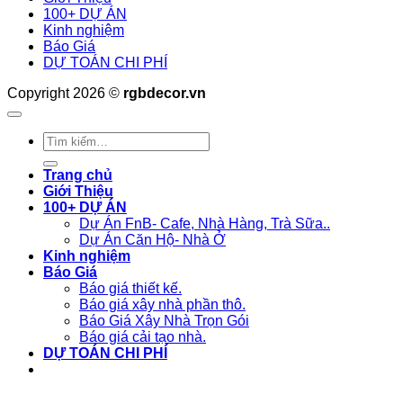
100+ DỰ ÁN
Kinh nghiệm
Báo Giá
DỰ TOÁN CHI PHÍ
Copyright 2026 ©
rgbdecor.vn
Tìm
kiếm:
Trang chủ
Giới Thiệu
100+ DỰ ÁN
Dự Án FnB- Cafe, Nhà Hàng, Trà Sữa..
Dự Án Căn Hộ- Nhà Ở
Kinh nghiệm
Báo Giá
Báo giá thiết kế.
Báo giá xây nhà phần thô.
Báo Giá Xây Nhà Trọn Gói
Báo giá cải tạo nhà.
DỰ TOÁN CHI PHÍ
Liên hệ