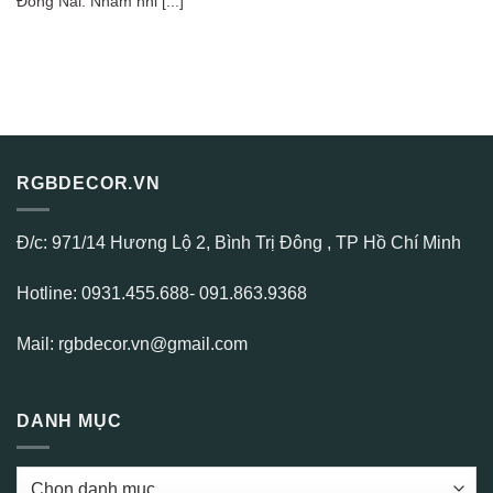
Đồng Nai. Nhâm nhi [...]
RGBDECOR.VN
Đ/c: 971/14 Hương Lộ 2, Bình Trị Đông , TP Hồ Chí Minh
Hotline: 0931.455.688- 091.863.9368
Mail: rgbdecor.vn@gmail.com
DANH MỤC
DANH