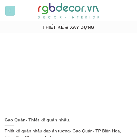
Bỏ
qua
nội
dung
THIẾT KẾ & XÂY DỰNG
Gạo Quán- Thiết kế quán nhậu.
Thiết kế quán nhậu đẹp ấn tượng- Gạo Quán- TP Biên Hòa,