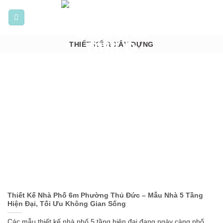
Bỏ
qua
nội
dung
THIẾT KẾ & XÂY DỰNG
Thiết Kế Nhà Phố 6m Phường Thủ Đức – Mẫu Nhà 5 Tầng
Hiện Đại, Tối Ưu Không Gian Sống
Các mẫu thiết kế nhà phố 5 tầng hiện đại đang ngày càng phổ