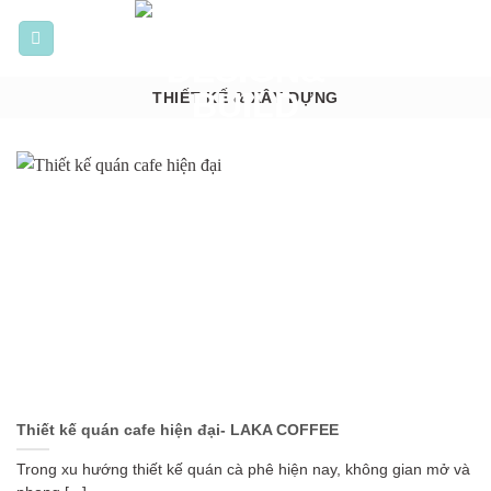
Bỏ
qua
nội
dung
THIẾT KẾ & XÂY DỰNG
Thiết kế quán cafe hiện đại- LAKA COFFEE
Trong xu hướng thiết kế quán cà phê hiện nay, không gian mở và