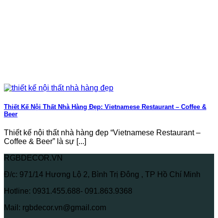
Thiết Kế Nội Thất Nhà Hàng Đẹp: Vietnamese Restaurant – Coffee &
Beer
Thiết kế nội thất nhà hàng đẹp “Vietnamese Restaurant –
Coffee & Beer” là sự [...]
RGBDECOR.VN
Đ/c: 971/14 Hương Lộ 2, Bình Trị Đông , TP Hồ Chí Minh
Hotline: 0931.455.688- 091.863.9368
Mail: rgbdecor.vn@gmail.com