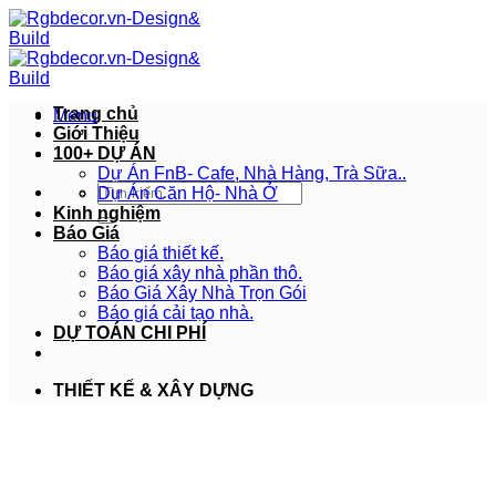
Bỏ
qua
nội
dung
Trang chủ
Menu
Giới Thiệu
100+ DỰ ÁN
Dự Án FnB- Cafe, Nhà Hàng, Trà Sữa..
Tìm
Dự Án Căn Hộ- Nhà Ở
kiếm:
Kinh nghiệm
Báo Giá
Báo giá thiết kế.
Báo giá xây nhà phần thô.
Báo Giá Xây Nhà Trọn Gói
Báo giá cải tạo nhà.
DỰ TOÁN CHI PHÍ
THIẾT KẾ & XÂY DỰNG