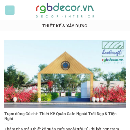
Bỏ
qua
nội
dung
THIẾT KẾ & XÂY DỰNG
Trạm dừng Củ chi- Thiết Kế Quán Cafe Ngoài Trời Đẹp & Tiện
Nghi
Khám phá mẫu thiết kế quán cafe ngoài trời Củ Chi kết hợp trạm