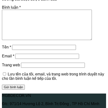
Bình luận
*
Tên
*
Email
*
Trang web
Lưu tên của tôi, email, và trang web trong trình duyệt này
cho lần bình luận kế tiếp của tôi.
RGBDECOR.VN
Đ/c: 971/14 Hương Lộ 2, Bình Trị Đông , TP Hồ Chí Minh