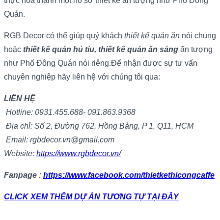
thực hóa thành một hồ sơ thiết kế ấn tượng như Phố Đông
Quán.
RGB Decor có thể giúp quý khách
thiết kế quán ăn
nói chung
hoặc
thiết kế quán hủ tíu, thiết kế quán ăn sáng
ấn tượng
như Phố Đông Quán nói riêng.Để nhận được sự tư vấn
chuyên nghiệp hãy liên hệ với chúng tôi qua:
LIÊN HỆ
Hotline: 0931.455.688- 091.863.9368
Địa chỉ: Số 2, Đường 762, Hồng Bàng, P 1, Q11, HCM
Email: rgbdecor.vn@gmail.com
Website:
https://www.rgbdecor.vn/
Fanpage :
https://www.facebook.com/thietkethicongcaffe
CLICK XEM THÊM DỰ ÁN TƯƠNG TỰ TẠI ĐÂY