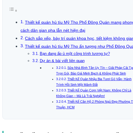
Thiết kế quán hủ tíu Mỹ Tho Phố Đông Quán mang phon
cách dân gian pha lẫn nét hiện đại
Cách sắp xếp, bày trí quán khoa học, tiết kiệm không gia
Thiết kế quán hủ tíu Mỹ Tho ấn tượng như Phố Đông Qu
Bạn đang ấp ủ một công trình tương tự?
Dự án & bài viết liên quan
Sửa Nhà Bình Tân Uy Tín – Giải Pháp Cải Tạ
Trọn Gói, Báo Giá Minh Bạch & Không Phát Sinh
Thiết Kế Quán Nhậu Bia Tươi Gò Vấp- Hành
Trình Hồi Sinh Một Mảnh Đất
Thiết Kế Quán Cơm Việt Nam: Không Chỉ Là
Không Gian – Mà Là Trải Nghiệm!
Thiết Kế Căn Hộ 2 Phòng Ngủ Đẹp Phường 
Thuận, HCM