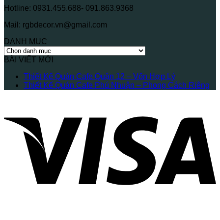
Hotline: 0931.455.688- 091.863.9368
Mail: rgbdecor.vn@gmail.com
DANH MỤC
DANH
MỤC
BÀI VIẾT MỚI
Không
Thiết Kế Quán Cafe Quận 12 – Vốn Hợp Lý
có
Kh
Thiết Kế Quán Cafe Phú Nhuận – Phong Cách Riêng
bình
có
V
luận
bì
ở
lu
Thiết
ở
Kế
Thi
Quán
Kế
Cafe
Qu
Quận
Ca
12
Ph
–
Nh
Vốn
–
Hợp
Ph
Lý
Cá
Ri
P