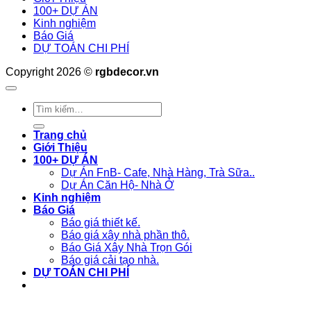
100+ DỰ ÁN
Kinh nghiệm
Báo Giá
DỰ TOÁN CHI PHÍ
Copyright 2026 ©
rgbdecor.vn
Tìm
kiếm:
Trang chủ
Giới Thiệu
100+ DỰ ÁN
Dự Án FnB- Cafe, Nhà Hàng, Trà Sữa..
Dự Án Căn Hộ- Nhà Ở
Kinh nghiệm
Báo Giá
Báo giá thiết kế.
Báo giá xây nhà phần thô.
Báo Giá Xây Nhà Trọn Gói
Báo giá cải tạo nhà.
DỰ TOÁN CHI PHÍ
Liên hệ