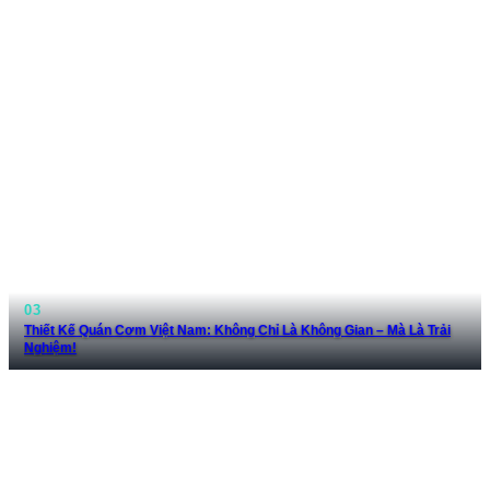
Thiết Kế Quán Cơm Việt Nam: Không Chỉ Là Không Gian – Mà Là Trải
Nghiệm!