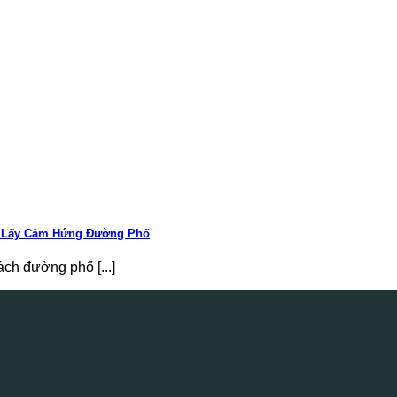
o Lấy Cảm Hứng Đường Phố
h đường phố [...]