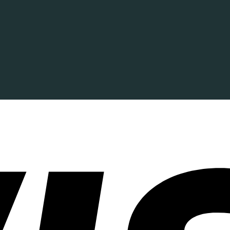
ông
nh
ận
ết
án
fe
ú
uận
ong
ch
êng