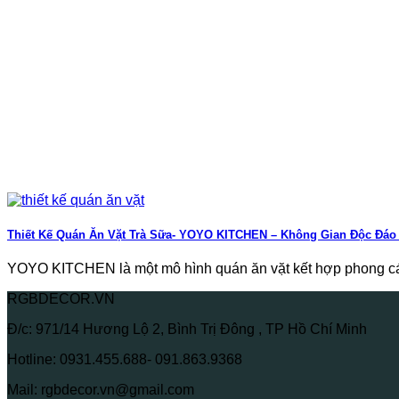
Thiết Kế Quán Ăn Vặt Trà Sữa- YOYO KITCHEN – Không Gian Độc Đá
YOYO KITCHEN là một mô hình quán ăn vặt kết hợp phong các
RGBDECOR.VN
Đ/c: 971/14 Hương Lộ 2, Bình Trị Đông , TP Hồ Chí Minh
Hotline: 0931.455.688- 091.863.9368
Mail: rgbdecor.vn@gmail.com