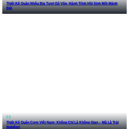
Thiết Kế Quán Nhậu Bia Tươi Gò Vấp- Hành Trình Hồi Sinh Một Mảnh
Đất
Thiết Kế Quán Cơm Việt Nam: Không Chỉ Là Không Gian – Mà Là Trải
Nghiệm!