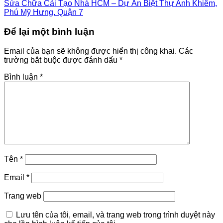
Sửa Chữa Cải Tạo Nhà HCM – Dự Án Biệt Thự Anh Khiêm,
Phú Mỹ Hưng, Quận 7
Để lại một bình luận
Email của bạn sẽ không được hiển thị công khai.
Các
trường bắt buộc được đánh dấu
*
Bình luận
*
Tên
*
Email
*
Trang web
Lưu tên của tôi, email, và trang web trong trình duyệt này