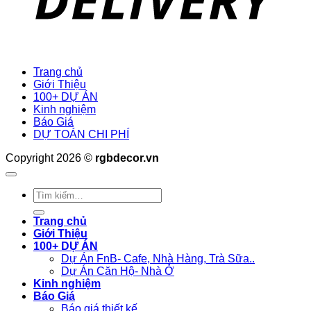
Trang chủ
Giới Thiệu
100+ DỰ ÁN
Kinh nghiệm
Báo Giá
DỰ TOÁN CHI PHÍ
Copyright 2026 ©
rgbdecor.vn
Tìm
kiếm:
Trang chủ
Giới Thiệu
100+ DỰ ÁN
Dự Án FnB- Cafe, Nhà Hàng, Trà Sữa..
Dự Án Căn Hộ- Nhà Ở
Kinh nghiệm
Báo Giá
Báo giá thiết kế.