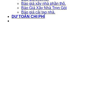
Báo giá xây nhà phần thô.
Báo Giá Xây Nhà Trọn Gói
Báo giá cải tạo nhà.
DỰ TOÁN CHI PHÍ
Liên hệ