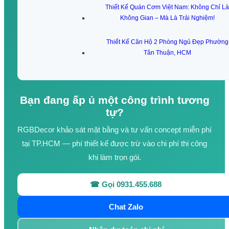
Thiết Kế Quán Cơm Việt Nam: Không Chỉ Là
Không Gian – Mà Là Trải Nghiệm!
Thiết Kế Căn Hộ 2 Phòng Ngủ Đẹp Phường
Tân Thuận, HCM
Bạn đang ấp ủ một công trình tương
tự?
RGBDecor khảo sát mặt bằng và tư vấn concept miễn phí
tại TP.HCM — phí thiết kế được trừ vào chi phí thi công
khi làm trọn gói.
☎ Gọi 0931.455.688
Chat Zalo