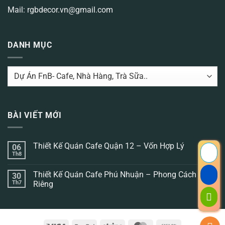
Mail: rgbdecor.vn@gmail.com
DANH MỤC
DANH
MỤC
BÀI VIẾT MỚI
Thiết Kế Quán Cafe Quận 12 – Vốn Hợp Lý
06
Th8
Không
có
bình
Thiết Kế Quán Cafe Phú Nhuận – Phong Cách
30
luận
ở
Th7
Riêng
Thiết
Không
Kế
có
Quán
bình
Cafe
luận
Quận
ở
12