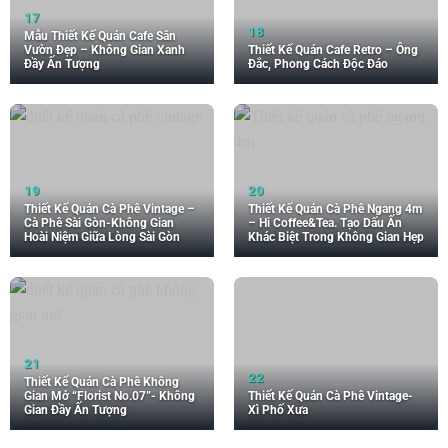
Mẫu Thiết Kế Quán Cafe Sân
Vườn Đẹp – Không Gian Xanh
Thiết Kế Quán Cafe Retro – Ông
Đầy Ấn Tượng
Đắc, Phong Cách Độc Đáo
Thiết Kế Quán Cà Phê Vintage –
Thiết Kế Quán Cà Phê Ngang 4m
Cà Phê Sài Gòn-Không Gian
– Hi Coffee&Tea. Tạo Dấu Ấn
Hoài Niệm Giữa Lòng Sài Gòn
Khác Biệt Trong Không Gian Hẹp
Thiết Kế Quán Cà Phê Không
Gian Mở “Florist No.07”- Không
Thiết Kế Quán Cà Phê Vintage-
Gian Đầy Ấn Tượng
Xì Phố Xưa