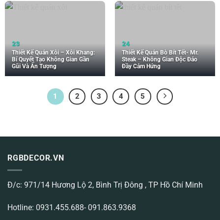
Thiết Kế Quán Xôi – Xôi Khang:
Thiết Kế Quán Bò Bít Tết- Mr.
Bí Quyết Tạo Không Gian Gần
Steak – Không Gian Độc Đáo
Gũi Và Ấn Tượng
Đầy Cảm Hứng
1
2
3
4
5
RGBDECOR.VN
Đ/c: 971/14 Hương Lộ 2, Bình Trị Đông , TP Hồ Chí Minh
Hotline: 0931.455.688- 091.863.9368