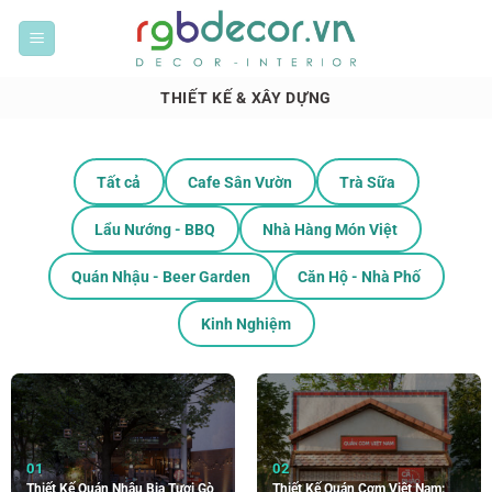
Bỏ
qua
nội
dung
THIẾT KẾ & XÂY DỰNG
Tất cả
Cafe Sân Vườn
Trà Sữa
Lẩu Nướng - BBQ
Nhà Hàng Món Việt
Quán Nhậu - Beer Garden
Căn Hộ - Nhà Phố
Kinh Nghiệm
Thiết Kế Quán Nhậu Bia Tươi Gò
Thiết Kế Quán Cơm Việt Nam: