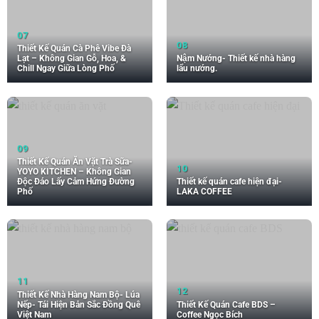
Thiết Kế Quán Cà Phê Vibe Đà
Lạt – Không Gian Gỗ, Hoa, &
Nậm Nướng- Thiết kế nhà hàng
Chill Ngay Giữa Lòng Phố
lẩu nướng.
Thiết Kế Quán Ăn Vặt Trà Sữa-
YOYO KITCHEN – Không Gian
Độc Đáo Lấy Cảm Hứng Đường
Thiết kế quán cafe hiện đại-
Phố
LAKA COFFEE
Thiết Kế Nhà Hàng Nam Bộ- Lúa
Nếp- Tái Hiện Bản Sắc Đồng Quê
Thiết Kế Quán Cafe BDS –
Việt Nam
Coffee Ngọc Bích