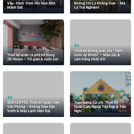
Vấp- Hành Trình Hồi Sinh Một
Không Chỉ Là Không Gian – Mà
Mảnh Đất
Là Trải Nghiệm!
Thiết kế không gian của “Tiệm
Thiết kế quán cà phê trẻ trung
nước ép Khóm” – Màu sắc &
2B House – Tối giản & cuốn hút
cảm hứng nhiệt đới
SUN COFFEE Thiết Kế Quán Cafe
Trạm dừng Củ chi- Thiết Kế
Văn Phòng – Không Gian Sân
Quán Cafe Ngoài Trời Đẹp & Tiện
Vườn & Máy Lạnh Hiện Đại.
Nghi