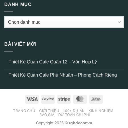
DANH MỤC
DANH
MỤC
BÀI VIẾT MỚI
Thiết Kế Quán Cafe Quận 12 – Vốn Hợp Lý
Không
có
Thiết Kế Quán Cafe Phú Nhuận – Phong Cách Riêng
bình
luận
Không
ở
có
Thiết
bình
Kế
luận
Quán
ở
Cafe
Visa
PayPal
Stripe
MasterCard
Cash
Thiết
Quận
Kế
12
On
Quán
–
Cafe
TRANG CHỦ
GIỚI THIỆU
100+ DỰ ÁN
KINH NGHIỆM
Delivery
Vốn
Phú
BÁO GIÁ
DỰ TOÁN CHI PHÍ
Hợp
Nhuận
Lý
–
Copyright 2026 ©
rgbdecor.vn
Phong