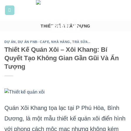
Bỏ
qua
nội
dung
THIẾT KẾ & XÂY DỰNG
DỰ ÁN
,
DỰ ÁN FNB- CAFE, NHÀ HÀNG, TRÀ SỮA..
Thiết Kế Quán Xôi – Xôi Khang: Bí
Quyết Tạo Không Gian Gần Gũi Và Ấn
Tượng
Quán Xôi Khang tọa lạc tại P Phú Hòa, Bình
Dương, là một mẫu thiết kế quán xôi điển hình
với phong cách mộc mạc nhưng không kém