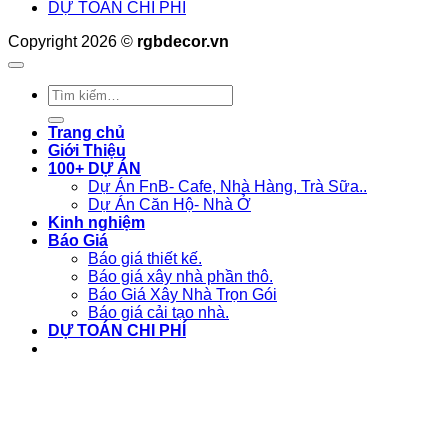
DỰ TOÁN CHI PHÍ
Copyright 2026 ©
rgbdecor.vn
Tìm
kiếm:
Trang chủ
Giới Thiệu
100+ DỰ ÁN
Dự Án FnB- Cafe, Nhà Hàng, Trà Sữa..
Dự Án Căn Hộ- Nhà Ở
Kinh nghiệm
Báo Giá
Báo giá thiết kế.
Báo giá xây nhà phần thô.
Báo Giá Xây Nhà Trọn Gói
Báo giá cải tạo nhà.
DỰ TOÁN CHI PHÍ
Liên hệ