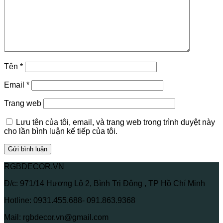
Tên
*
Email
*
Trang web
Lưu tên của tôi, email, và trang web trong trình duyệt này
cho lần bình luận kế tiếp của tôi.
RGBDECOR.VN
Đ/c: 971/14 Hương Lộ 2, Bình Trị Đông , TP Hồ Chí Minh
Hotline: 0931.455.688- 091.863.9368
Mail: rgbdecor.vn@gmail.com