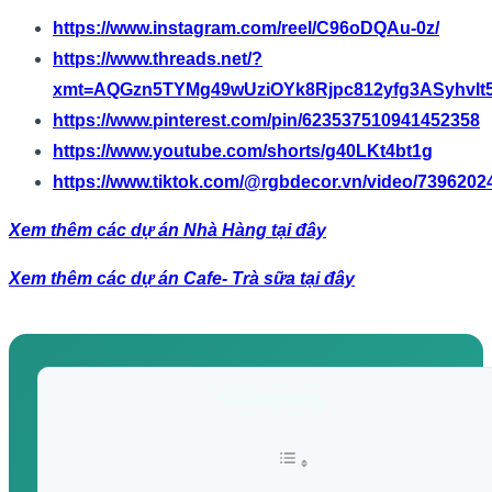
https://www.instagram.com/reel/C96oDQAu-0z/
https://www.threads.net/?
xmt=AQGzn5TYMg49wUziOYk8Rjpc812yfg3ASyhvl
https://www.pinterest.com/pin/623537510941452358
https://www.youtube.com/shorts/g40LKt4bt1g
https://www.tiktok.com/@rgbdecor.vn/video/739620
Xem thêm các dự án Nhà Hàng tại đây
Xem thêm các dự án Cafe- Trà sữa tại đây
Nội dung trang