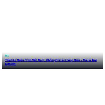
Thiết Kế Quán Cơm Việt Nam: Không Chỉ Là Không Gian – Mà Là Trải
Nghiệm!