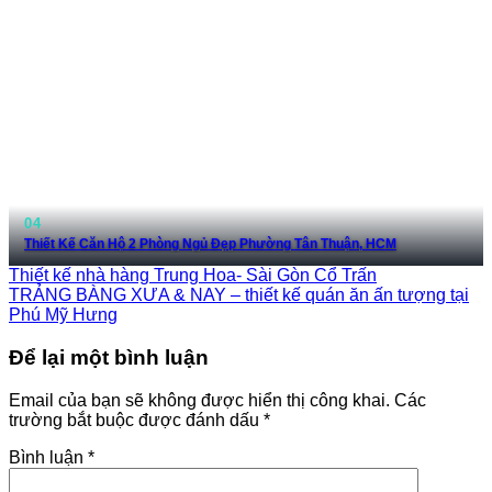
Thiết Kế Căn Hộ 2 Phòng Ngủ Đẹp Phường Tân Thuận, HCM
Thiết kế nhà hàng Trung Hoa- Sài Gòn Cổ Trấn
TRẢNG BÀNG XƯA & NAY – thiết kế quán ăn ấn tượng tại
Phú Mỹ Hưng
Để lại một bình luận
Email của bạn sẽ không được hiển thị công khai.
Các
trường bắt buộc được đánh dấu
*
Bình luận
*