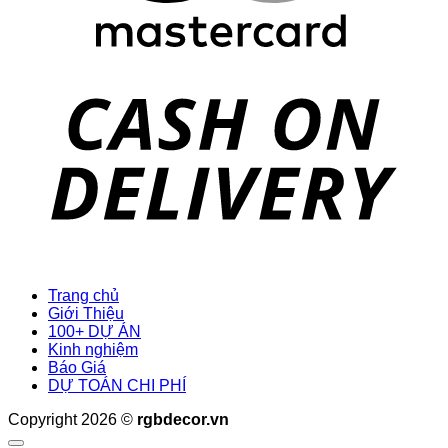
D
Trang chủ
Giới Thiệu
100+ DỰ ÁN
Kinh nghiệm
Báo Giá
DỰ TOÁN CHI PHÍ
Copyright 2026 ©
rgbdecor.vn