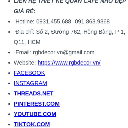
LIÊN HỆ THIẾT KẾ QUÁN CAFE NHỎ ĐẸP
GIÁ RẺ:
Hotline: 0931.455.688- 091.863.9368
Địa chỉ: Số 2, Đường 762, Hồng Bàng, P 1,
Q11, HCM
Email: rgbdecor.vn@gmail.com
Website:
https://www.rgbdecor.vn/
FACEBOOK
INSTAGRAM
THREADS.NET
PINTEREST.COM
YOUTUBE.COM
TIKTOK.COM