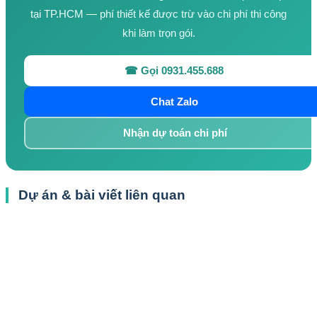
tại TP.HCM — phí thiết kế được trừ vào chi phí thi công
khi làm trọn gói.
☎ Gọi 0931.455.688
Chat Zalo
Nhận dự toán chi phí
Dự án & bài viết liên quan