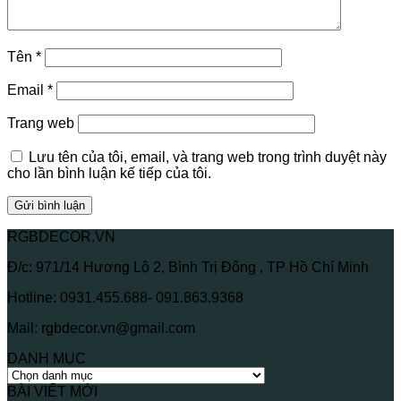
Tên
*
Email
*
Trang web
Lưu tên của tôi, email, và trang web trong trình duyệt này
cho lần bình luận kế tiếp của tôi.
RGBDECOR.VN
Đ/c: 971/14 Hương Lộ 2, Bình Trị Đông , TP Hồ Chí Minh
Hotline: 0931.455.688- 091.863.9368
Mail: rgbdecor.vn@gmail.com
DANH MỤC
DANH
MỤC
BÀI VIẾT MỚI