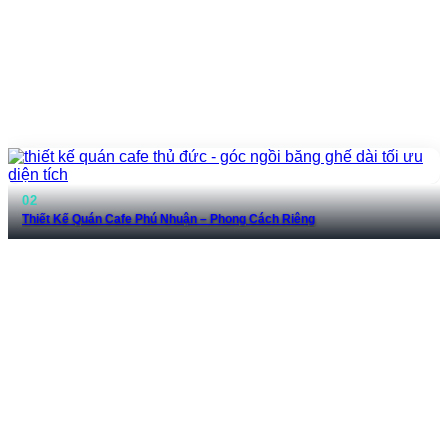
Thiết Kế Quán Cafe Phú Nhuận – Phong Cách Riêng