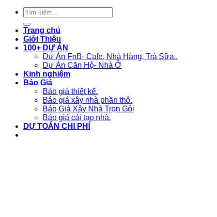
Tìm
kiếm:
Trang chủ
Giới Thiệu
100+ DỰ ÁN
Dự Án FnB- Cafe, Nhà Hàng, Trà Sữa..
Dự Án Căn Hộ- Nhà Ở
Kinh nghiệm
Báo Giá
Báo giá thiết kế.
Báo giá xây nhà phần thô.
Báo Giá Xây Nhà Trọn Gói
Báo giá cải tạo nhà.
DỰ TOÁN CHI PHÍ
Liên hệ