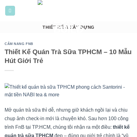
Bỏ
qua
nội
dung
THIẾT KẾ & XÂY DỰNG
CẨM NANG FNB
Thiết Kế Quán Trà Sữa TPHCM – 10 Mẫu
Hút Giới Trẻ
Mở quán trà sữa thì dễ, nhưng giữ khách ngồi lại và chịu
chụp ảnh check-in mới là chuyện khó. Sau hơn 100 công
trình FnB tại TP.HCM, chúng tôi nhận ra một điều:
thiết kế
quán trà sữa TPHCM
đẹp – đúng gu giới trẻ chính là “vũ