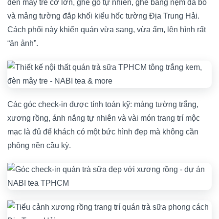
đèn mây tre cỡ lớn, ghế gỗ tự nhiên, ghế băng nệm da bò
và mảng tường đắp khối kiểu hốc tường Địa Trung Hải.
Cách phối này khiến quán vừa sang, vừa ấm, lên hình rất
“ăn ảnh”.
Các góc check-in được tính toán kỹ: mảng tường trắng,
xương rồng, ánh nắng tự nhiên và vài món trang trí mộc
mạc là đủ để khách có một bức hình đẹp mà không cần
phông nền cầu kỳ.