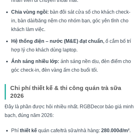
nhân viên di chuyển thoải mái.
Chia vùng ngồi:
bàn đôi sát cửa sổ cho khách check-
in, bàn dài/băng nệm cho nhóm bạn, góc yên tĩnh cho
khách làm việc.
Hệ thống điện – nước (M&E) đạt chuẩn,
ổ cắm bố trí
hợp lý cho khách dùng laptop.
Ánh sáng nhiều lớp:
ánh sáng nền dịu, đèn điểm cho
góc check-in, đèn vàng ấm cho buổi tối.
Chi phí thiết kế & thi công quán trà sữa
2026
Đây là phần được hỏi nhiều nhất. RGBDecor báo giá minh
bạch, đúng năm 2026:
Phí
thiết kế
quán cafe/trà sữa/nhà hàng:
280.000đ/m²
.