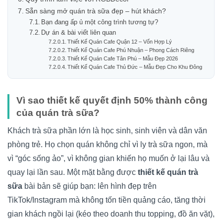
Sẵn sàng mở quán trà sữa đẹp – hút khách?
Bạn đang ấp ủ một công trình tương tự?
Dự án & bài viết liên quan
Thiết Kế Quán Cafe Quận 12 – Vốn Hợp Lý
Thiết Kế Quán Cafe Phú Nhuận – Phong Cách Riêng
Thiết Kế Quán Cafe Tân Phú – Mẫu Đẹp 2026
Thiết Kế Quán Cafe Thủ Đức – Mẫu Đẹp Cho Khu Đông
Vì sao thiết kế quyết định 50% thành công
của quán trà sữa?
Khách trà sữa phần lớn là học sinh, sinh viên và dân văn
phòng trẻ. Họ chọn quán không chỉ vì ly trà sữa ngon, mà
vì “góc sống ảo”, vì không gian khiến họ muốn ở lại lâu và
quay lại lần sau. Một mặt bằng được
thiết kế quán trà
sữa
bài bản sẽ giúp bạn: lên hình đẹp trên
TikTok/Instagram mà không tốn tiền quảng cáo, tăng thời
gian khách ngồi lại (kéo theo doanh thu topping, đồ ăn vặt),