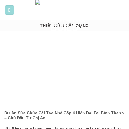
Bỏ
qua
nội
dung
THIẾT KẾ & XÂY DỰNG
Dự Án Sửa Chữa Cải Tạo Nhà Cấp 4 Hiện Đại Tại Bình Thạnh
– Chủ Đầu Tư Chị An
RGBDecor vừa hoàn thiện dự án sửa chữa cải tạo nhà cấp 4 tại