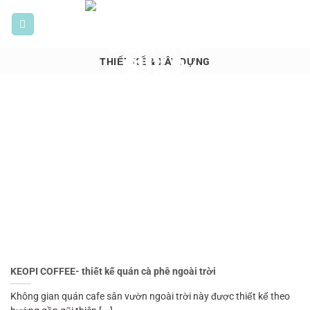
Bỏ
qua
nội
dung
THIẾT KẾ & XÂY DỰNG
KEOPI COFFEE- thiết kế quán cà phê ngoài trời
Không gian quán cafe sân vườn ngoài trời này được thiết kế theo