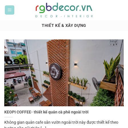
Bỏ
qua
nội
dung
THIẾT KẾ & XÂY DỰNG
KEOPI COFFEE- thiết kế quán cà phê ngoài trời
Không gian quán cafe sân vườn ngoài trời này được thiết kế theo