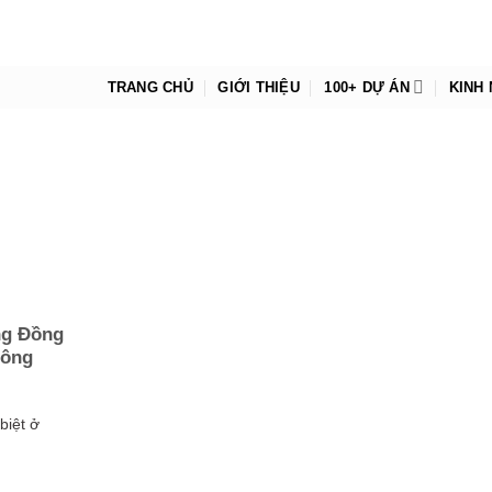
TRANG CHỦ
GIỚI THIỆU
100+ DỰ ÁN
KINH
ng Đồng
hông
biệt ở