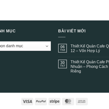
NH MỤC
BÀI VIẾT MỚI
H
Thiết Kế Quán Cafe 
06
Th8
12 – Vốn Hợp Lý
Không
có
Thiết Kế Quán Cafe 
30
bình
luận
Th7
Nhuận – Phong Cách
ở
Riêng
Thiết
Kế
Không
Quán
có
Cafe
bình
Quận
luận
12
ở
–
Thiết
Vốn
Kế
Hợp
Quán
Lý
Visa
PayPal
Stripe
MasterCard
Cash
Cafe
Phú
On
Nhuận