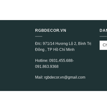
RGBDECOR.VN
DA
DAN
Đ/c: 971/14 Hương Lộ 2, Bình Trị
MỤC
Đông , TP Hồ Chí Minh
Hotline: 0931.455.688-
091.863.9368
Mail: rgbdecor.vn@gmail.com