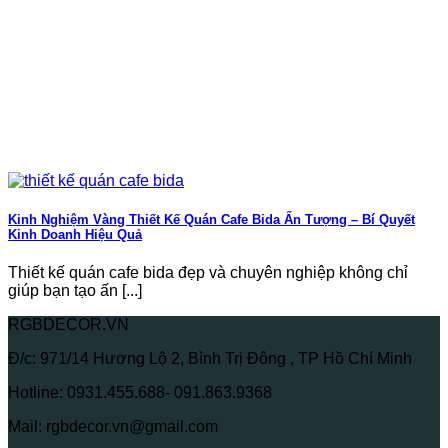
Kinh Nghiệm Vàng Thiết Kế Quán Cafe Bida Ấn Tượng – Bí Quyết
Kinh Doanh Hiệu Quả
Thiết kế quán cafe bida đẹp và chuyên nghiệp không chỉ
giúp bạn tạo ấn [...]
RGBDECOR.VN
Đ/c: 971/14 Hương Lộ 2, Bình Trị Đông , TP Hồ Chí Minh
Hotline: 0931.455.688- 091.863.9368
Mail: rgbdecor.vn@gmail.com