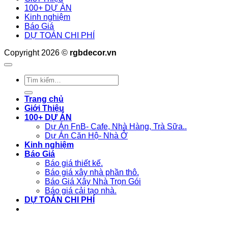
100+ DỰ ÁN
Kinh nghiệm
Báo Giá
DỰ TOÁN CHI PHÍ
Copyright 2026 ©
rgbdecor.vn
Tìm
kiếm:
Trang chủ
Giới Thiệu
100+ DỰ ÁN
Dự Án FnB- Cafe, Nhà Hàng, Trà Sữa..
Dự Án Căn Hộ- Nhà Ở
Kinh nghiệm
Báo Giá
Báo giá thiết kế.
Báo giá xây nhà phần thô.
Báo Giá Xây Nhà Trọn Gói
Báo giá cải tạo nhà.
DỰ TOÁN CHI PHÍ
Liên hệ